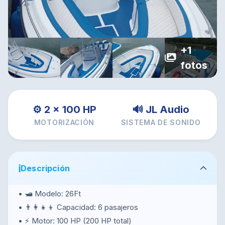
+1
fotos
⚙️ 2 × 100 HP
🔊 JL Audio
MOTORIZACIÓN
SISTEMA DE SONIDO
ℹ️
Descripción
• 🛥️ Modelo: 26Ft
• 👨‍👩‍👧‍👦 Capacidad: 6 pasajeros
• ⚡ Motor: 100 HP (200 HP total)