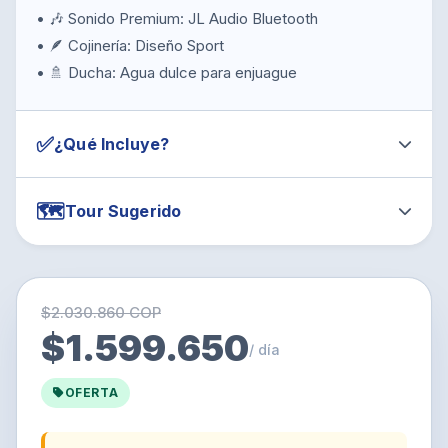
• 🎶 Sonido Premium: JL Audio Bluetooth
• 🪶 Cojinería: Diseño Sport
• 🚿 Ducha: Agua dulce para enjuague
✅
¿Qué Incluye?
🗺️
Tour Sugerido
$2.030.860 COP
$1.599.650
/ día
OFERTA