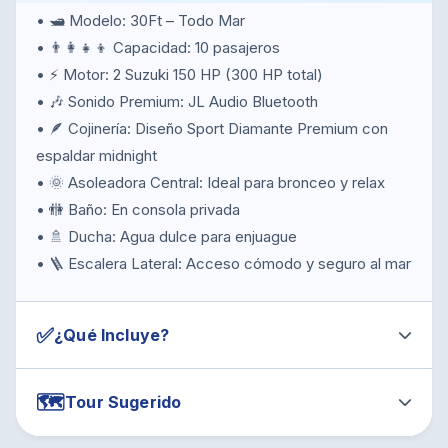
• 🛥️ Modelo: 30Ft – Todo Mar
• 👨‍👩‍👧‍👦 Capacidad: 10 pasajeros
• ⚡ Motor: 2 Suzuki 150 HP (300 HP total)
• 🎶 Sonido Premium: JL Audio Bluetooth
• 🪶 Cojinería: Diseño Sport Diamante Premium con
espaldar midnight
• 🌞 Asoleadora Central: Ideal para bronceo y relax
• 🚻 Baño: En consola privada
• 🚿 Ducha: Agua dulce para enjuague
• 🪜 Escalera Lateral: Acceso cómodo y seguro al mar
✅
¿Qué Incluye?
🗺️
Tour Sugerido