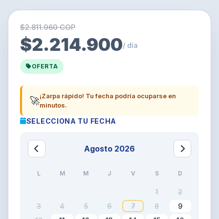
$2.811.960 COP
$2.214.900
/ día
OFERTA
¡Zarpa rápido! Tu fecha podría ocuparse en
🚀
minutos.
SELECCIONA TU FECHA
Agosto 2026
L
M
M
J
V
S
D
1
2
3
4
5
6
7
8
9