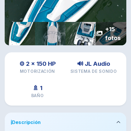
+15
fotos
⚙️ 2 × 150 HP
🔊 JL Audio
MOTORIZACIÓN
SISTEMA DE SONIDO
🚿 1
BAÑO
ℹ️
Descripción