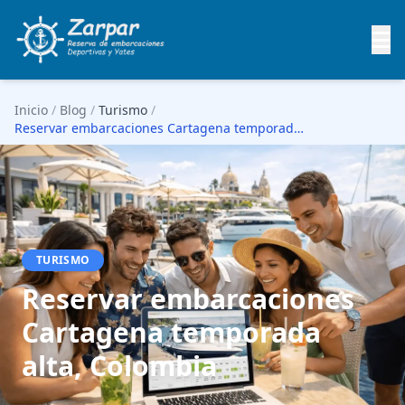
Inicio
/
Blog
/
Turismo
/
Reservar embarcaciones Cartagena temporada alta, …
TURISMO
Reservar embarcaciones
Cartagena temporada
alta, Colombia