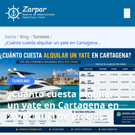
Inicio
/
Blog
/
Turismo
/
¿Cuánto cuesta alquilar un yate en Cartagena en 2…
TURISMO
¿Cuánto cuesta alquilar
un yate en Cartagena en
2026? Guía de precios